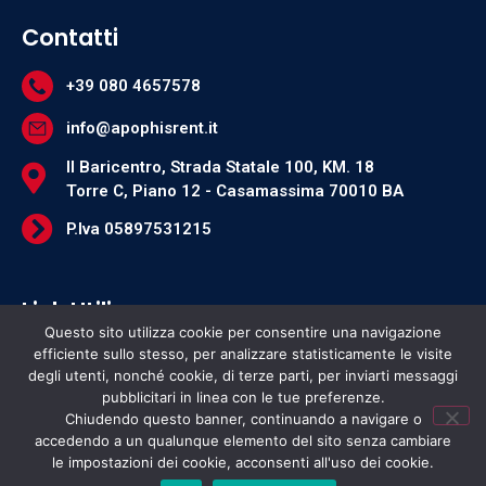
Contatti
+39 080 4657578
info@apophisrent.it
Il Baricentro, Strada Statale 100, KM. 18
Torre C, Piano 12 - Casamassima 70010 BA
P.Iva 05897531215
Link Utili
Questo sito utilizza cookie per consentire una navigazione
efficiente sullo stesso, per analizzare statisticamente le visite
Privacy
degli utenti, nonché cookie, di terze parti, per inviarti messaggi
Web Privacy Policy
pubblicitari in linea con le tue preferenze.
Chiudendo questo banner, continuando a navigare o
accedendo a un qualunque elemento del sito senza cambiare
le impostazioni dei cookie, acconsenti all'uso dei cookie.
Hai bisogno di aiuto?
Copyright © 2021 Apophis Rent – Powered By
Digiton