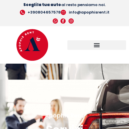
Scegli la tua auto
al resto pensiamo noi.
+390804657578
info@apophisrent.it
Apophis Rent