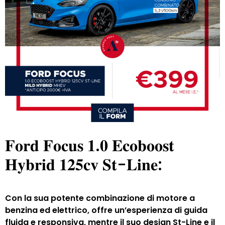
𝐅𝐨𝐫𝐝 𝐅𝐨𝐜𝐮𝐬 𝟏.𝟎 𝐄𝐜𝐨𝐛𝐨𝐨𝐬𝐭
𝐇𝐲𝐛𝐫𝐢𝐝 𝟏𝟐𝟓𝐜𝐯 𝐒𝐭-𝐋𝐢𝐧𝐞:
Con la sua potente combinazione di motore a
benzina ed elettrico, offre un’esperienza di guida
fluida e responsiva, mentre il suo design St-Line e il