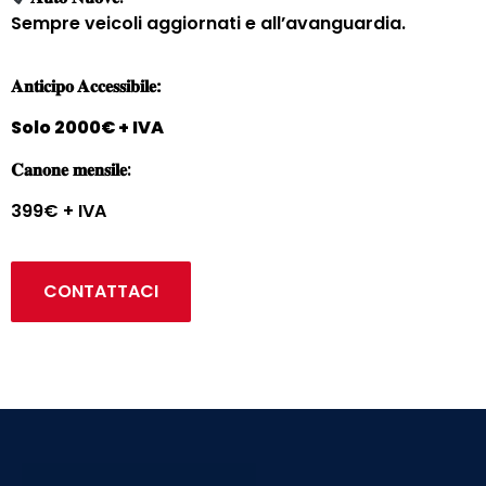
Sempre veicoli aggiornati e all’avanguardia.
𝐀𝐧𝐭𝐢𝐜𝐢𝐩𝐨 𝐀𝐜𝐜𝐞𝐬𝐬𝐢𝐛𝐢𝐥𝐞:
Solo 2000€ + IVA
𝐂𝐚𝐧𝐨𝐧𝐞 𝐦𝐞𝐧𝐬𝐢𝐥𝐞:
399€ + IVA
CONTATTACI