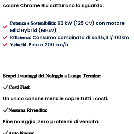
colore Chrome Blu catturano lo sguardo.
𝐏𝐨𝐭𝐞𝐧𝐳𝐚 𝐞 𝐒𝐨𝐬𝐭𝐞𝐧𝐢𝐛𝐢𝐥𝐢𝐭𝐚̀: 92 kW (125 CV) con motore
Mild Hybrid (MHEV)
𝐄𝐟𝐟𝐢𝐜𝐢𝐞𝐧𝐳𝐚: Consumo combinato di soli 5,3 l/100km
𝐕𝐞𝐥𝐨𝐜𝐢𝐭𝐚̀: Fino a 200 km/h
𝐒𝐜𝐨𝐩𝐫𝐢 𝐢 𝐯𝐚𝐧𝐭𝐚𝐠𝐠𝐢 𝐝𝐞𝐥 𝐍𝐨𝐥𝐞𝐠𝐠𝐢𝐨 𝐚 𝐋𝐮𝐧𝐠𝐨 𝐓𝐞𝐫𝐦𝐢𝐧𝐞:
𝐂𝐨𝐬𝐭𝐢 𝐅𝐢𝐬𝐬𝐢:
Un unico canone mensile copre tutti i costi.
𝐍𝐞𝐬𝐬𝐮𝐧𝐚 𝐑𝐢𝐯𝐞𝐧𝐝𝐢𝐭𝐚:
Fine noleggio, zero problemi di vendita.
𝐀𝐮𝐭𝐨 𝐍𝐮𝐨𝐯𝐞: